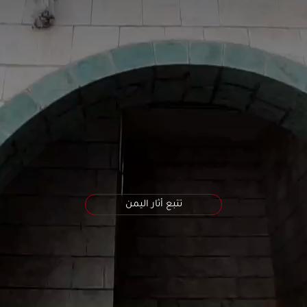
مأرب
صنعاء
أبين
تعز
عدن
لحج
تتبع أثار اليمن